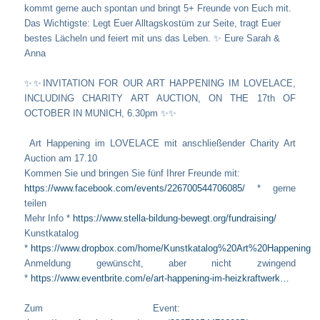
kommt gerne auch spontan und bringt 5+ Freunde von Euch mit.
Das Wichtigste: Legt Euer Alltagskostüm zur Seite, tragt Euer
bestes Lächeln und feiert mit uns das Leben.
✨ Eure Sarah &
Anna
✨✨
INVITATION FOR OUR ART HAPPENING IM LOVELACE,
INCLUDING CHARITY ART AUCTION, ON THE 17th OF
OCTOBER IN MUNICH, 6.30pm
✨✨
Art Happening im LOVELACE mit anschließender Charity Art
Auction am 17.10
Kommen Sie und bringen Sie fünf Ihrer Freunde mit:
https://www.facebook.com/events/226700544706085/
* gerne
teilen
Mehr Info *
https://www.stella-bildung-bewegt.org/fundraising/
Kunstkatalog
*
https://www.dropbox.com/home/Kunstkatalog%20Art%20Happening
Anmeldung gewünscht, aber nicht zwingend
*
https://www.eventbrite.com/e/art-happening-im-heizkraftwerk…
Zum Event: