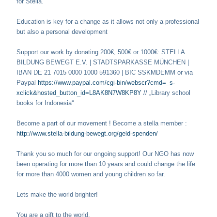
for Stella.
Education is key for a change as it allows not only a professional
but also a personal development
Support our work by donating 200€, 500€ or 1000€: STELLA
BILDUNG BEWEGT E.V. | STADTSPARKASSE MÜNCHEN |
IBAN DE 21 7015 0000 1000 591360 | BIC SSKMDEMM or via
Paypal
https://www.paypal.com/cgi-bin/webscr?cmd=_s-
xclick&hosted_button_id=L8AK8N7W8KP8Y
// „Library school
books for Indonesia“
Become a part of our movement ! Become a stella member :
http://www.stella-bildung-bewegt.org/geld-spenden/
Thank you so much for our ongoing support! Our NGO has now
been operating for more than 10 years and could change the life
for more than 4000 women and young children so far.
Lets make the world brighter!
You are a gift to the world.