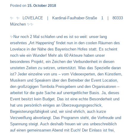
Posted on
15. October 2018
✨✨
LOVELACE | Kardinal-Faulhaber-Straße 1 | 80333
München
✨✨
✨
Nur noch 2 Mal schlafen und es ist so weit: unser lang
ersehntes „Art Happening“ findet nun in den coolen Räumen des
Lovelace in der Nähe des Bayerischen Hofes statt. Es scheint
noch wie ein Wunder! Mehr als 60 Akteure haben unser
besonderes Projekt, ein Zeichen der Verbundenheit in diesen
unsteten Zeiten zu setzen, unterstützt. Was das Spezielle daran
ist? Jeder einzelne von uns – vom Videoexperten, den Künstlern,
Musikern und Speakern über den Betreiber der Event Location,
den großzügigen Tombola Preisgebern und den Organisatoren –
arbeitet für die gute Sache auf unentgeltlicher Basis. Ja, dieses
Event besitzt kein Budget. Das ist eine echte Besonderheit und
hat uns persönlich einiges an Überzeugungsgeschick,
Begeisterungsfähigkeit und, wir sind ehrlich, auch kurze
Verzweiflung abverlangt. Das Programm steht, die Vorfreude und
Spannung steigt. Auch deshalb freuen wir uns unbeschreiblich
auf einen gemeinsamen Abend mit Euch! Der Einlass ist frei,