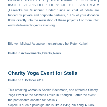
BILDUNG BEWEGT E.V. | STADTSPARKASSE MÜNCHEN |
IBAN DE 21 7015 0000 1000 591360 | BIC SSKMDEMM //
„Leseecke für Münchner Kinder“ Since all cost of Stella are
funded by private and corporate partners, 100% of your donation
flows directly into the realization of these projects For more info:
www.stella-enabling-education.org
Bild von Michael Acapulco, nun zuhause bei Peter Katko!
Posted in
Achievements
,
Events
,
News
Charity Yoga Event for Stella
Posted on
1. October 2019
This amazing woman is Sophie Bachmann, she offered a Charity
Yoga Event at the Siemens Office in Erlangen – after the event
the participants donated for Stella ♥️
Sophie is such a powergirl she is like a living Yin Yang ☯️ 50%