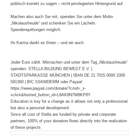
politisch korrekt zu sagen – nicht-privilegierten Hintergrund auf.
Machen also auch Sie mit, spenden Sie unter dem Motto
„Nikolausfreude“ und schenken Sie ein Lächeln.
Spendenquittungen möglich.
Ihr Karma dankt es Ihnen – und wir auch.
Jeder Euro zählt. Mitmachen und unter dem Tag „Nikolausfreude“
spenden: STELLA BILDUNG BEWEGT E.V. |
STADTSPARKASSE MÜNCHEN | IBAN DE 21 7015 0000 1000
591360 | BIC SSKMDEMM oder Paypal:
https://www.paypal.com/donate/?cmd=_s-
xclick&hosted_button_id=L8AK8N7W8KP8Y
Education is key for a change as it allows not only a professional
but also a personal development
S
ince all cost of Stella are funded by private and corporate
partners, 100% of your donation flows directly into the realization
of these projects