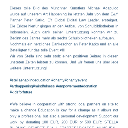
Dieses tolle Bild des Münchner Künstlers Michael Acapulco
wurde auf unserem Art Happening im letzten Jahr von dem E&Y
Partner Peter Katko, EY Global Digital Law Leader, ersteigert.
Die Erlöse hierfür gingen an den Aufbau von Schulbibliotheken in
Indonesien. Auch dank seiner Unterstützung konnten wir zu
Beginn des Jahres mehr als sechs Schulbibliotheken aufbauen.
Nochmals ein herzliches Dankeschön an Peter Katko und an alle
Beteiligten für das tolle Event ♥️!!!
Wir von Stella sind sehr stolz einen positiven Beitrag in diesen
unsteten Zeiten leisten zu können. Und wir freuen uns über jede
weitere Unterstützung!
#stellaenablingeducation
#charity
#charityevent
#arthappening
#mindfulness
#empowerment
#donation
#kidsforfuture
♥️We believe in cooperation with strong local partners on site to
make a change Education is key for a change as it allows not
only a professional but also a personal development Support our
work by donating 100 EUR, 200 EUR or 500 EUR: STELLA