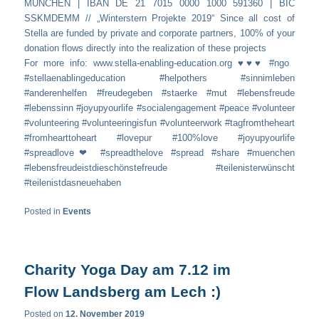
MÜNCHEN | IBAN DE 21 7015 0000 1000 591360 | BIC
SSKMDEMM // „Winterstern Projekte 2019“ Since all cost of
Stella are funded by private and corporate partners, 100% of your
donation flows directly into the realization of these projects
For more info: www.stella-enabling-education.org ♥️♥️♥️ #ngo
#stellaenablingeducation #helpothers #sinnimleben
#anderenhelfen #freudegeben #staerke #mut #lebensfreude
#lebenssinn #joyupyourlife #socialengagement #peace #volunteer
#volunteering #volunteeringisfun #volunteerwork #tagfromtheheart
#fromhearttoheart #lovepur #100%love #joyupyourlife
#spreadlove❤ #spreadthelove #spread #share #muenchen
#lebensfreudeistdieschönstefreude #teilenisterwünscht
#teilenistdasneuehaben
Posted in
Events
Charity Yoga Day am 7.12 im
Flow Landsberg am Lech :)
Posted on
12. November 2019