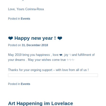
Love, Yours Corinna-Rosa
Posted in
Events
❤️ Happy new year ! ❤️
Posted on
31. December 2018
May 2019 bring you happiness
, love
❤️
, joy
✨
and fulfillment of
your dreams
. May your wishes come true
✨
✨
✨
Thanks for your ongoing support – with love from all of us !
Posted in
Events
Art Happening im Lovelace