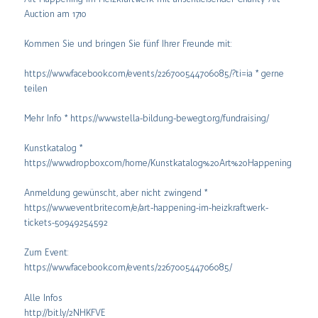
Auction am 17.10
Kommen Sie und bringen Sie fünf Ihrer Freunde mit:
https://www.facebook.com/events/226700544706085/?ti=ia * gerne
teilen
Mehr Info * https://www.stella-bildung-bewegt.org/fundraising/
Kunstkatalog *
https://www.dropbox.com/home/Kunstkatalog%20Art%20Happening
Anmeldung gewünscht, aber nicht zwingend *
https://www.eventbrite.com/e/art-happening-im-heizkraftwerk-
tickets-50949254592
Zum Event:
https://www.facebook.com/events/226700544706085/
Alle Infos
http://bit.ly/2NHKFVE