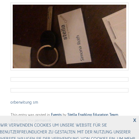
orberwitung sm
This entry was posted in
Events
by
Stella Enabling Education Team
.
X
Bookmark the
permalink
.
WIR VERWENDEN COOKIES UM UNSERE WEBSITE FÜR SIE
BENUTZERFREUNDLICHER ZU GESTALTEN. MIT DER NUTZUNG UNSERER
WEBSITE WILLIGEN SIE DER VERWENDUNG VON COOKIES EIN. UM MEHR