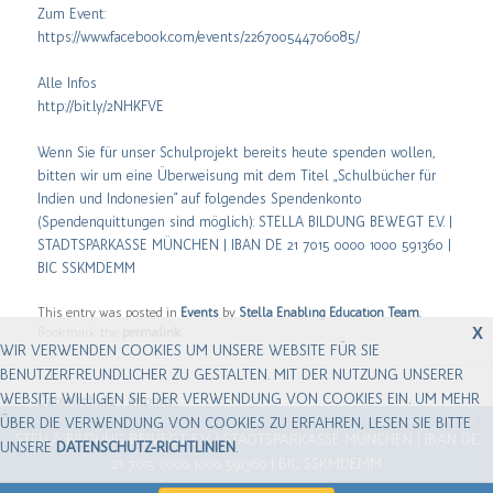
Zum Event:
https://www.facebook.com/events/226700544706085/
Alle Infos
http://bit.ly/2NHKFVE
Wenn Sie für unser Schulprojekt bereits heute spenden wollen,
bitten wir um eine Überweisung mit dem Titel „Schulbücher für
Indien und Indonesien“ auf folgendes Spendenkonto
(Spendenquittungen sind möglich): STELLA BILDUNG BEWEGT E.V. |
STADTSPARKASSE MÜNCHEN | IBAN DE 21 7015 0000 1000 591360 |
BIC SSKMDEMM
This entry was posted in
Events
by
Stella Enabling Education Team
.
X
Bookmark the
permalink
.
WIR VERWENDEN COOKIES UM UNSERE WEBSITE FÜR SIE
BENUTZERFREUNDLICHER ZU GESTALTEN. MIT DER NUTZUNG UNSERER
WEBSITE WILLIGEN SIE DER VERWENDUNG VON COOKIES EIN. UM MEHR
Datenschutz
|
Imprint
X
ÜBER DIE VERWENDUNG VON COOKIES ZU ERFAHREN, LESEN SIE BITTE
STELLA BILDUNG BEWEGT E.V. | STADTSPARKASSE MÜNCHEN | IBAN DE
UNSERE
DATENSCHUTZ-RICHTLINIEN
.
Corinna-Rosa Hacker
21 7015 0000 1000 591360 | BIC SSKMDEMM