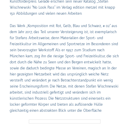
Kunstförderpreis. Gerade erschien sein neuer Katalog „Stefan
Wischnewski “No Look Pass” im Verlag: edition metzel mit knapp
150 Abbildungen und vielen neuen Arbeiten.
Das Werk „Komposition mit Rot, Gelb, Blau und Schwarz, # 02“ aus
dem Jahr 2017, das Teil unserer Versteigerung ist, ist exemplarisch
für Stefans Arbeitsweise, denn Materialien der Sport- und
Freizeitkultur im Allgemeinen und Sportnetze im Besonderen sind
sein bevorzugter Werkstoff. Als er 1997 zum Studium nach
München kam, zog ihn die riesige Sport- und Freizeitkultur, die sich
dort durch die Nähe zu Seen und den Bergen entwickelt hatte,
sowie die dadurch bedingte Masse an Vereinen, magisch an. In der
hier gezeigten Netzarbeit wird das ursprünglich weiche Netz
versteift und verändert je nach Betrachterstandpunkt ein wenig
seine Erscheinungsform. Die Netze, mit denen Stefan Wischnewski
arbeitet, sind industriell gefertigt und verändern sich im
künstlerischen Prozess. Die Netzstrukturen sind einerseits ein
locker geformter Körper und bieten als auflösende Hülle
gleichzeitig einen abstrakten Blick unter die Oberfläche.