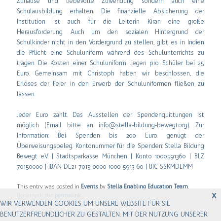
Zuhause und liebevolle Zuwendung sondern auch eine
Schulausbildung erhalten. Die finanzielle Absicherung der
Institution ist auch für die Leiterin Kiran eine große
Herausforderung. Auch um den sozialen Hintergrund der
Schulkinder nicht in den Vordergrund zu stellen, gibt es in Indien
die Pflicht eine Schuluniform während des Schulunterrichts zu
tragen. Die Kosten einer Schuluniform liegen pro Schüler bei 25
Euro. Gemeinsam mit Christoph haben wir beschlossen, die
Erlöses der Feier in den Erwerb der Schuluniformen fließen zu
lassen.
Jeder Euro zählt. Das Ausstellen der Spendenquittungen ist
möglich (Email bitte an info@stella-bildung-bewegt.org). Zur
Information: Bei Spenden bis 200 Euro genügt der
Überweisungsbeleg. Kontonummer für die Spenden: Stella Bildung
Bewegt e.V. | Stadtsparkasse München | Konto 1000591360 | BLZ
70150000 | IBAN DE21 7015 0000 1000 5913 60 | BIC SSKMDEMM
This entry was posted in
Events
by
Stella Enabling Education Team
.
X
Bookmark the
permalink
.
WIR VERWENDEN COOKIES UM UNSERE WEBSITE FÜR SIE
BENUTZERFREUNDLICHER ZU GESTALTEN. MIT DER NUTZUNG UNSERER