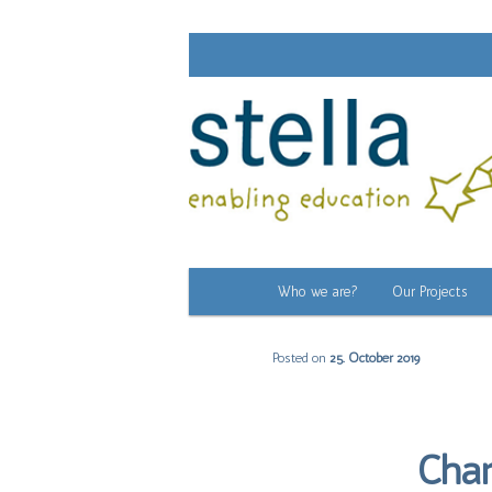
Main
Who we are?
Our Projects
Skip
menu
to
Posted on
25. October 2019
primary
content
Char