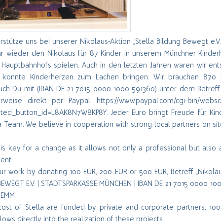
stütze uns bei unserer Nikolaus-Aktion „Stella Bildung Bewegt e.V
hr wieder den Nikolaus für 87 Kinder in unserem Münchner Kinderh
Hauptbahnhofs spielen. Auch in den letzten Jahren waren wir en
d konnte Kinderherzen zum Lachen bringen. Wir brauchen 870 E
ch Du mit (IBAN DE 21 7015 0000 1000 591360) unter dem Betreff 
weise direkt per Paypal: https://www.paypal.com/cgi-bin/webs
sted_button_id=L8AK8N7W8KP8Y. Jeder Euro bringt Freude für Kind
a Team. We believe in cooperation with strong local partners on s
is key for a change as it allows not only a professional but also
ent
ur work by donating 100 EUR, 200 EUR or 500 EUR, Betreff „Nikolau
EWEGT E.V. | STADTSPARKASSE MÜNCHEN | IBAN DE 21 7015 0000 100
DEMM
 cost of Stella are funded by private and corporate partners, 10
lows directly into the realization of these projects