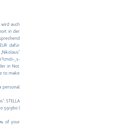
. wird auch
ort in der
tsprechend
UR dafür.
„Nikolaus“
cr?cmd=_s-
er in Not.
ite to make
 a personal
s”: STELLA
0 591360 |
0% of your