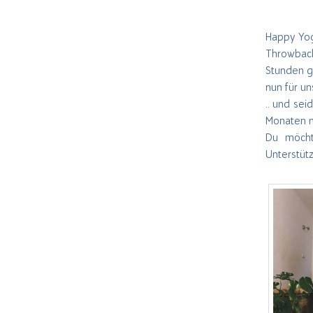
Happy Yogi
Throwbac
Stunden g
nun für u
… und sei
Monaten n
Du möcht
Unterstüt