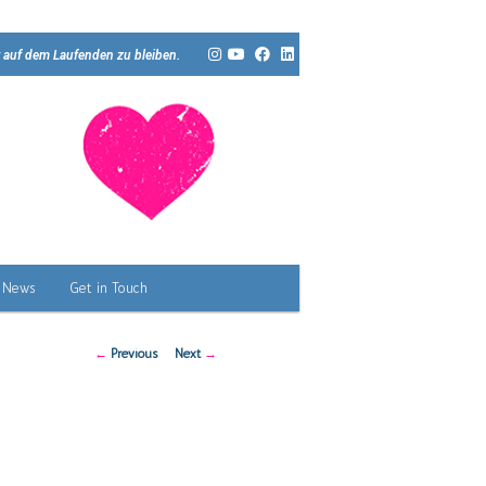
 auf dem Laufenden zu bleiben.
News
Get in Touch
Post
←
Previous
Next
→
navigation