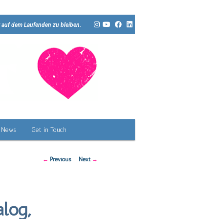
 auf dem Laufenden zu bleiben.
News
Get in Touch
Post
←
Previous
Next
→
navigation
log,