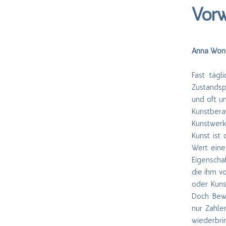
Vor
Anna Wond
Fast tägl
Zustandspr
und oft u
Kunstbera
Kunstwerk
Kunst ist
Wert eine
Eigenschaf
die ihm v
oder Kuns
Doch Bewe
nur Zahle
wiederbri