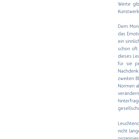
Werte gib
Kunstwerk
Dem Mone
das Emotio
ein sinnli
schon oft
dieses Le
für sie p
Nachdenke
zweiten Bl
Normen ab
verändern
hinterfr
gesellscha
Leuchtend
nicht lan
organisie