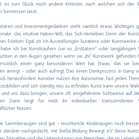
t es zum Glück noch andere Kriterien, nach welchen sich der 
s bemessen lässt.
tären und Investmentgedanken steht nämlich etwas Wichtiges g
nale, das intuitive Haben-Will, das Sich-Verlieben. Denn: der Kuns
ches Erleben. Egal ob ich Ausstellungen kuratiere oder Kunstwerke 
 habe ich bei Kunstkäufern (sei es „Ersttätern“ oder langjährigen
uchten in den Augen gesehen, wenn sie „ihr“ Kunstwerk gefunden 
ersönlich einen ganz besonderen Wert hat. Etwas, das sie be
n anregt – oder auch aufregt. Das einen Denkprozess in Gang se
ick herausfordert. Künstler nutzen ihre Autonomie, fast jedes The
zubilden und sich ständig neu zu erfinden. Kunst kann unsere W
 und uns dazu bringen, unsere oft eingefahrene Sichtweise auf di
agen. Darin liegt für mich ihr individueller, transzendenter
ftlicher Nutzen.
e Sammleraugen sind gut – leuchtende Kinderaugen noch besser
ge darüber nachgedacht, mit Stella Bildung Bewegt e.V. diese Kunst
ren. Empathie und die Unterstützung von Menschen, die im Leben nic