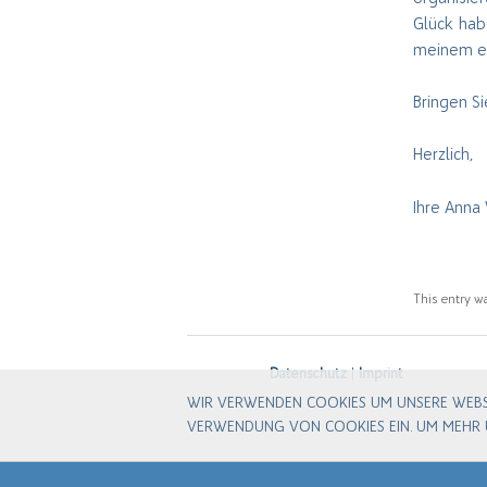
Glück hab
meinem ei
Bringen S
Herzlich,
Ihre Anna
This entry w
Datenschutz
|
Imprint
WIR VERWENDEN COOKIES UM UNSERE WEBSIT
VERWENDUNG VON COOKIES EIN. UM MEHR Ü
Corinna-Rosa Hacker