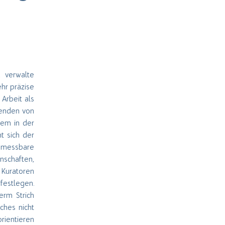
d verwalte
ehr präzise
Arbeit als
senden von
tem in der
t sich der
r messbare
enschaften,
 Kuratoren
festlegen.
erm Strich
ches nicht
rientieren