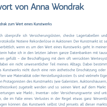
wort von Anna Wondrak
rak zum Wert eines Kunstwerks
ich überprüfe ich Versicherungslisten, checke Lagertabellen un
otokolle. Notiere Rekorderlöse in Auktionen. Der Kunstmarkt ist s
nerbittlich, wenn es um den Wert eines Kunstwerks geht. In meiner 
terin habe ich in den letzten Jahren ganze Datenbanken mit tau
en gefüllt – die Beschäftigung mit dem oft verrückten Wertesys
 dabei ein nicht unwesentlicher Teil meines Alltags. Dabei bestimm
s Kunstwerks nicht durch eine rein ästhetische Einschätzung ode
ten wie Materialität oder Herstellungskosten. Es sind vielmehr Eig
on Protagonisten des Kunstmarkts (wie Galeristen, Auktionshäusern,
thistoriker) zugeteilt werden und so seinen Wert auf dem Markt 
rtungen wie Markt-, Inventar- oder Versicherungswerte sind unt
n, die im Falle eines Verlustes in der Regel etwas ganz Wesentli
ngen können: das Kunstwerk selbst. Und jenseits all dieser markto