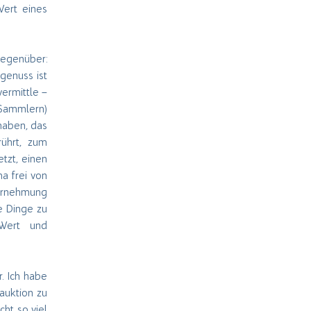
Wert eines
egenüber:
tgenuss ist
vermittle –
 Sammlern)
haben, das
rührt, zum
tzt, einen
ma frei von
ahrnehmung
e Dinge zu
 Wert und
. Ich habe
auktion zu
ht so viel