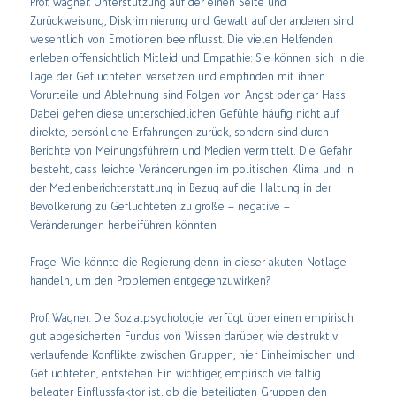
Prof. Wagner: Unterstützung auf der einen Seite und
Zurückweisung, Diskriminierung und Gewalt auf der anderen sind
wesentlich von Emotionen beeinflusst. Die vielen Helfenden
erleben offensichtlich Mitleid und Empathie: Sie können sich in die
Lage der Geflüchteten versetzen und empfinden mit ihnen.
Vorurteile und Ablehnung sind Folgen von Angst oder gar Hass.
Dabei gehen diese unterschiedlichen Gefühle häufig nicht auf
direkte, persönliche Erfahrungen zurück, sondern sind durch
Berichte von Meinungsführern und Medien vermittelt. Die Gefahr
besteht, dass leichte Veränderungen im politischen Klima und in
der Medienberichterstattung in Bezug auf die Haltung in der
Bevölkerung zu Geflüchteten zu große – negative –
Veränderungen herbeiführen könnten.
Frage: Wie könnte die Regierung denn in dieser akuten Notlage
handeln, um den Problemen entgegenzuwirken?
Prof. Wagner: Die Sozialpsychologie verfügt über einen empirisch
gut abgesicherten Fundus von Wissen darüber, wie destruktiv
verlaufende Konflikte zwischen Gruppen, hier Einheimischen und
Geflüchteten, entstehen. Ein wichtiger, empirisch vielfältig
belegter Einflussfaktor ist, ob die beteiligten Gruppen den