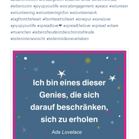
#lebenssinn #joyupyourlife #socialengagement #peace #volunteer
#volunteering #volunteeringisfun #volunteerwork
#tagfromtheheart #fromhearttoheart #lovepur #100%love
#joyupyourlife #spreadlove
❤
#spreadthelove
#spread #share
#muenchen #lebensfreudeistdieschönstefreude
#teilenisterwünscht #teilenistdasneuehaben