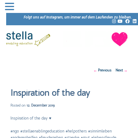
Folgt uns auf Instagram, um immer auf dem Laufenden zu bleiben.
Post
←
Previous
Next
→
navigation
Inspiration of the day
Posted on
12. December 2019
Inspiration of the day ♥️
#ngo #stellaenablingeducation #helpothers #sinnimleben
#anderenhelfen #freudegeben #staerke #mut #lebensfreude