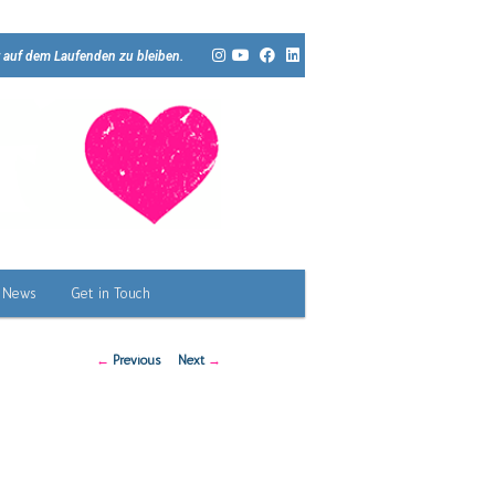
 auf dem Laufenden zu bleiben.
News
Get in Touch
Post
←
Previous
Next
→
navigation