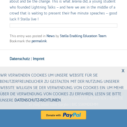
about and be the change. This is what Jelena did, a young student
who founded Lightning Talks – and here we are: in the middle of a
crowd that is waiting to present their five minute speaches – good
luck !! Stella live !
This entry was posted in
News
by
Stella Enabling Education Team
.
Bookmark the
permalink
.
Datenschutz
|
Imprint
X
Corinna-Rosa Hacker
WIR VERWENDEN COOKIES UM UNSERE WEBSITE FÜR SIE
BENUTZERFREUNDLICHER ZU GESTALTEN. MIT DER NUTZUNG UNSERER
WEBSITE WILLIGEN SIE DER VERWENDUNG VON COOKIES EIN. UM MEHR
X
ÜBER DIE VERWENDUNG VON COOKIES ZU ERFAHREN, LESEN SIE BITTE
STELLA BILDUNG BEWEGT E.V. | STADTSPARKASSE MÜNCHEN | IBAN DE
UNSERE
DATENSCHUTZ-RICHTLINIEN
.
21 7015 0000 1000 591360 | BIC SSKMDEMM